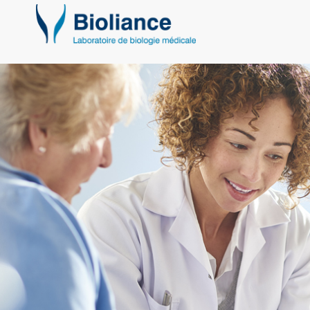
Bioliance
Laboratoires
d'analyse
Nantes
et
région
nantaise