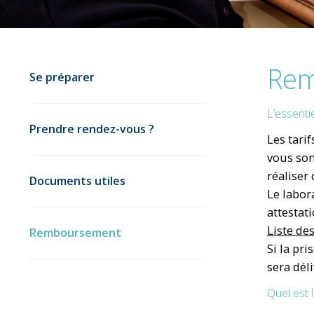
Rem
Se préparer
L’essenti
Prendre rendez-vous ?
Les tari
vous son
réaliser
Documents utiles
Le labor
attestati
Liste de
Remboursement
Si la pr
sera dél
Quel est 