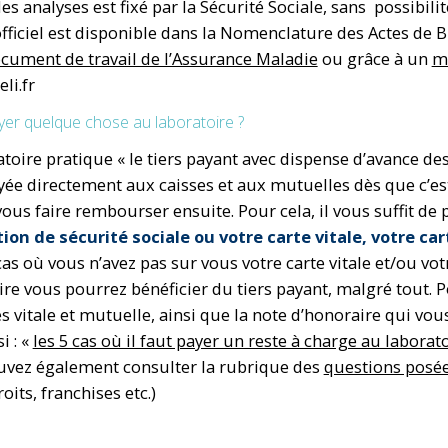
 des analyses est fixé par la Sécurité Sociale, sans possibi
 officiel est disponible dans la Nomenclature des Actes de 
ocument de travail de l’Assurance Maladie
ou grâce à un
m
li.fr
ayer quelque chose au laboratoire ?
toire pratique « le tiers payant avec dispense d’avance des 
yée directement aux caisses et aux mutuelles dès que c’est 
vous faire rembourser ensuite. Pour cela, il vous suffit de 
ion de sécurité sociale ou votre carte vitale, votre c
cas où vous n’avez pas sur vous votre carte vitale et/ou vot
ire vous pourrez bénéficier du tiers payant, malgré tout. 
es vitale et mutuelle, ainsi que la note d’honoraire qui vou
i : «
les 5 cas où il faut payer un reste à charge au laborat
vez également consulter la rubrique des
questions posé
oits, franchises etc.)