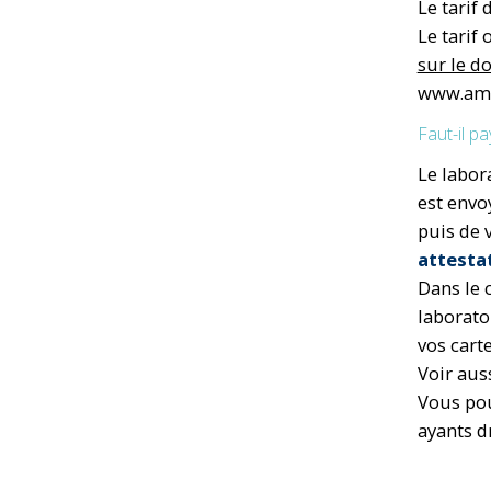
Le tarif
Le tarif
sur le d
www.ame
Faut-il p
Le labora
est envo
puis de 
attestat
Dans le 
laborato
vos cart
Voir auss
Vous pou
ayants dr