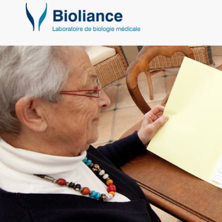
Bioliance
Laboratoires
d'analyse
Nantes
et
région
nantaise