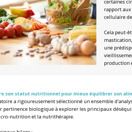
certaines cir
rapport aux b
cellulaire d
Cela peut-êt
mastication,
une prédisp
vieillissem
production 
e son statut nutritionnel pour mieux équilibrer son al
atoire a rigoureusement sélectionné un ensemble d’analyse
r pertinence biologique à explorer les principaux déséqui
cro-nutrition et la nutrithérapie.
cipaux bilans :