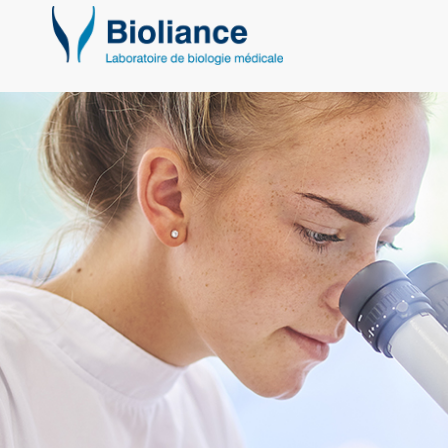
Bioliance
Laboratoires
d'analyse
Nantes
et
région
nantaise