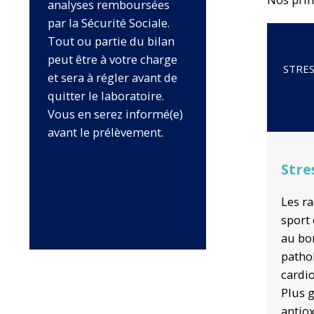
analyses remboursées
par la Sécurité Sociale.
Tout ou partie du bilan
peut être à votre charge
STRES
et sera à régler avant de
quitter le laboratoire.
Vous en serez informé(e)
avant le prélèvement.
Stre
Les ra
sport
au bo
pathol
cardio
Plus 
antiox