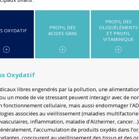
PROFIL DES
PROFIL DES
OLIGOÉLÉMENTS
S OXYDATIF
ACIDES GRAS
ET PROFIL
VITAMINIQUE
ss Oxydatif
dicaux libres engendrés par la pollution, une alimentation d
 ou un mode de vie stressant peuvent interagir avec de n
n fonctionnement cellulaire, mais aussi endommager l’AD
ogies associées au vieillissement (maladies multifactori
vasculaires, inflammation, maladie d’Alzheimer, cancer…)
généralement, l’accumulation de produits oxydés dans l’or
ydantes, concourent au vieillissement des tissus et des o