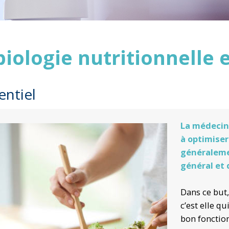
biologie nutritionnelle 
entiel
La médecine
à optimiser
généralemen
général et 
Dans ce but,
c’est elle q
bon fonction