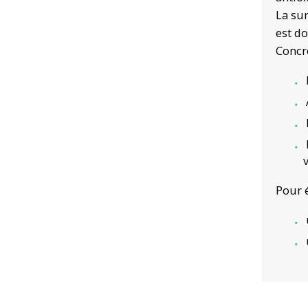
La sur
est do
Concrè
Pour é