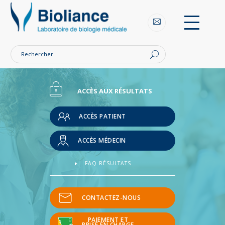
Bioliance
Laboratoires
d'analyse
Nantes
et
région
nantaise
ACCÈS AUX RÉSULTATS
ACCÈS PATIENT
ACCÈS MÉDECIN
FAQ RÉSULTATS
CONTACTEZ-NOUS
PAIEMENT ET
PRISE EN CHARGE