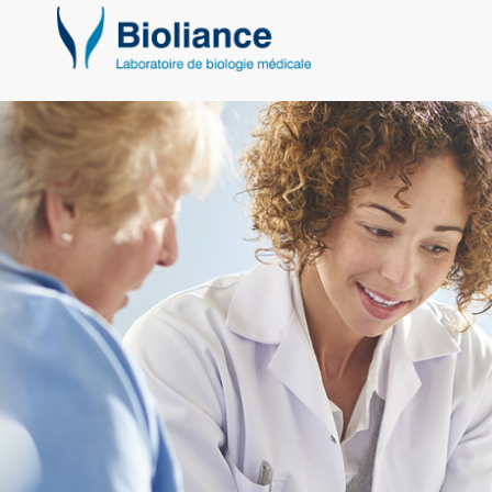
Bioliance
Laboratoires
d'analyse
Nantes
et
région
nantaise