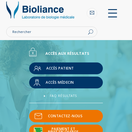
Bioliance
Laboratoires
d'analyse
Nantes
et
région
nantaise
ACCÈS AUX RÉSULTATS
ACCÈS PATIENT
ACCÈS MÉDECIN
FAQ RÉSULTATS
CONTACTEZ-NOUS
PAIEMENT ET
PRISE EN CHARGE