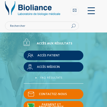
Bioliance
Laboratoires
d'analyse
Nantes
et
région
nantaise
ACCÈS AUX RÉSULTATS
ACCÈS PATIENT
ACCÈS MÉDECIN
FAQ RÉSULTATS
CONTACTEZ-NOUS
PAIEMENT ET
PRISE EN CHARGE